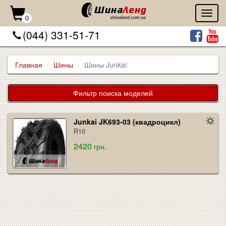
Toggl
0
naviga
(044) 331-51-71
Главная
Шины
Шины Junkai
Фильтр поиска моделей
Junkai JK693-03 (квадроцикл)
R10
2420
грн.