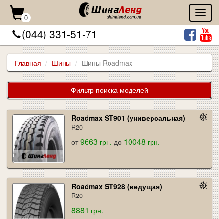
Toggl
0
naviga
(044) 331-51-71
Главная
Шины
Шины Roadmax
Фильтр поиска моделей
Roadmax ST901 (универсальная)
R20
9663
10048
от
грн.
до
грн.
Roadmax ST928 (ведущая)
R20
8881
грн.