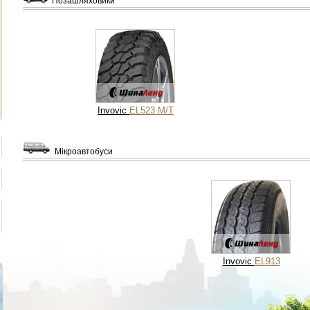
Позашляховики
Invovic
EL523 M/T
Мікроавтобуси
Invovic
EL913