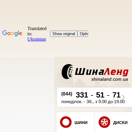
331
-
51
-
71
(044)
понеділок. - Зб., з 9.00 до 19.00
ШИНИ
ДИСКИ