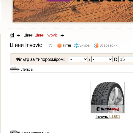
Шини
Шини Invovic
Шини Invovic
Усі
Літні
Зимові
Всесезонні
Фільтр за типорозміром:
/
R
Легкові
Invovic
EL601