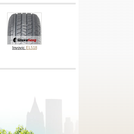
Invovic
EL518