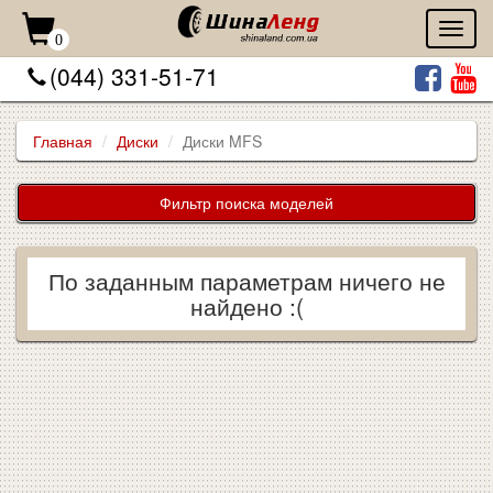
Toggl
0
naviga
(044) 331-51-71
Главная
Диски
Диски MFS
Фильтр поиска моделей
По заданным параметрам ничего не
найдено :(