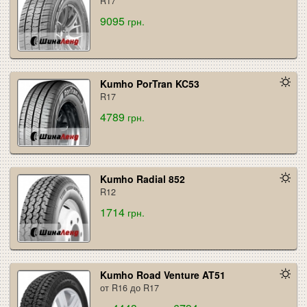
R17
9095
грн.
Kumho PorTran KC53
R17
4789
грн.
Kumho Radial 852
R12
1714
грн.
Kumho Road Venture AT51
от R16 до R17