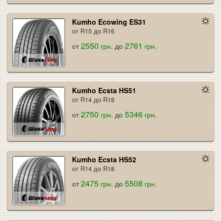
Kumho Ecowing ES31
от R15 до R16
2550
2761
от
грн.
до
грн.
Kumho Ecsta HS51
от R14 до R18
2750
5346
от
грн.
до
грн.
Kumho Ecsta HS52
от R14 до R18
2475
5508
от
грн.
до
грн.