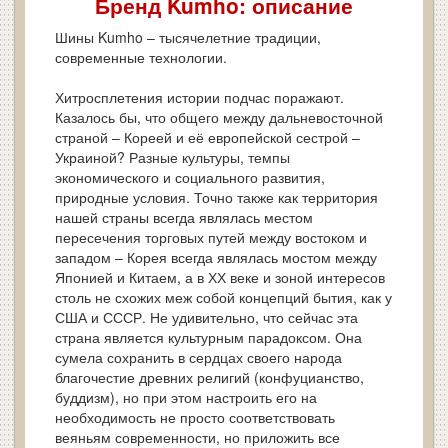
Бренд Kumho: описание
Шины Kumho – тысячелетние традиции,
современные технологии.
Хитросплетения истории подчас поражают.
Казалось бы, что общего между дальневосточной
страной – Кореей и её европейской сестрой –
Украиной? Разные культуры, темпы
экономического и социального развития,
природные условия. Точно также как территория
нашей страны всегда являлась местом
пересечения торговых путей между востоком и
западом – Корея всегда являлась мостом между
Японией и Китаем, а в ХХ веке и зоной интересов
столь не схожих меж собой концепций бытия, как у
США и СССР. Не удивительно, что сейчас эта
страна является культурным парадоксом. Она
сумела сохранить в сердцах своего народа
благочестие древних религий (конфуцианство,
буддизм), но при этом настроить его на
необходимость не просто соответствовать
веяньям современности, но приложить все