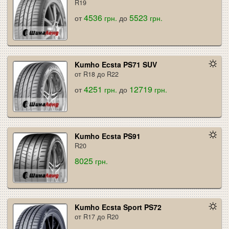
R19
4536
5523
от
грн.
до
грн.
Kumho Ecsta PS71 SUV
от R18 до R22
4251
12719
от
грн.
до
грн.
Kumho Ecsta PS91
R20
8025
грн.
Kumho Ecsta Sport PS72
от R17 до R20