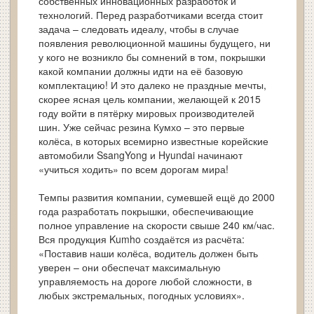
собственных инновационных разработок и
технологий. Перед разработчиками всегда стоит
задача – следовать идеалу, чтобы в случае
появления революционной машины будущего, ни
у кого не возникло бы сомнений в том, покрышки
какой компании должны идти на её базовую
комплектацию! И это далеко не праздные мечты,
скорее ясная цель компании, желающей к 2015
году войти в пятёрку мировых производителей
шин. Уже сейчас резина Кумхо – это первые
колёса, в которых всемирно известные корейские
автомобили SsangYong и Hyundai начинают
«учиться ходить» по всем дорогам мира!
Темпы развития компании, сумевшей ещё до 2000
года разработать покрышки, обеспечивающие
полное управление на скорости свыше 240 км/час.
Вся продукция Kumho создаётся из расчёта:
«Поставив наши колёса, водитель должен быть
уверен – они обеспечат максимальную
управляемость на дороге любой сложности, в
любых экстремальных, погодных условиях».