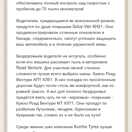
обеспечивать полный контроль над скоростью с
пробегом до 70 тысяч километров!
Водителям, нуждающимся во всесезонной резине,
придутся по душе покрышки Solus Vier KH21. Они
продемонстрировали отличные показатели в
Канаде, следовательно, смогут успешно защищать
ваш автомобиль и в течение украинской зимы.
Бездорожьем водителя не испугать, особенно
если его машина рассекает пыль в авторезине
Road Venture. Для участков лёгкой степени
сложности лучше всего выбрать шины Кумхо Роад
Вентуре АПТ КЛ51. В них поездка по просёлочным
дорогам будет почти столь же комфортной, как по
ровной трассе. А вот для полного бездорожья
придётся взять чуть ли не «кирзовые» покрышки -
Кумхо Роад Вентуре МТ КЛ71. Они проедут по
разбитым бутылкам, гвоздям, буреломам и
буеракам так, словно их и не было на пути!
Среди зимних шин компании Kumho Tyres лучше