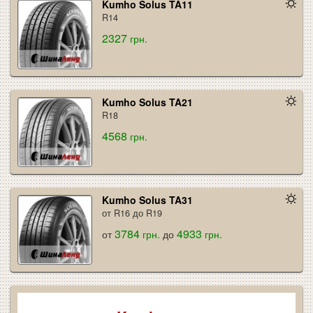
Kumho Solus TA11
R14
2327
грн.
Kumho Solus TA21
R18
4568
грн.
Kumho Solus TA31
от R16 до R19
3784
4933
от
грн.
до
грн.