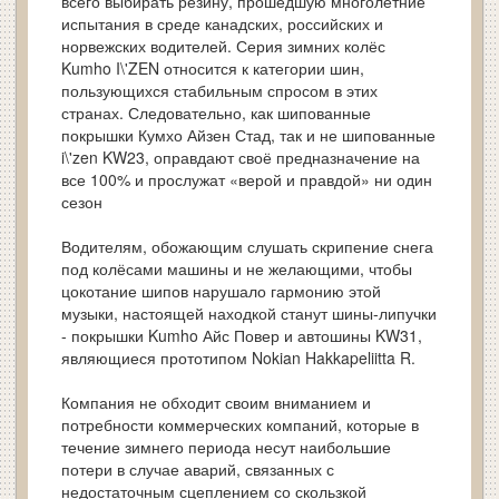
всего выбирать резину, прошедшую многолетние
испытания в среде канадских, российских и
норвежских водителей. Серия зимних колёс
Kumho I\'ZEN относится к категории шин,
пользующихся стабильным спросом в этих
странах. Следовательно, как шипованные
покрышки Кумхо Айзен Стад, так и не шипованные
i\'zen KW23, оправдают своё предназначение на
все 100% и прослужат «верой и правдой» ни один
сезон
Водителям, обожающим слушать скрипение снега
под колёсами машины и не желающими, чтобы
цокотание шипов нарушало гармонию этой
музыки, настоящей находкой станут шины-липучки
- покрышки Kumho Айс Повер и автошины KW31,
являющиеся прототипом Nokian Hakkapeliitta R.
Компания не обходит своим вниманием и
потребности коммерческих компаний, которые в
течение зимнего периода несут наибольшие
потери в случае аварий, связанных с
недостаточным сцеплением со скользкой