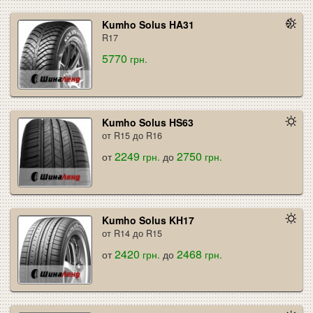
Kumho Solus HA31
R17
5770
грн.
Kumho Solus HS63
от R15 до R16
2249
2750
от
грн.
до
грн.
Kumho Solus KH17
от R14 до R15
2420
2468
от
грн.
до
грн.