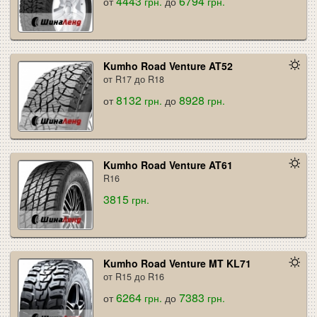
4443
6794
от
грн.
до
грн.
Kumho Road Venture AT52
от R17 до R18
8132
8928
от
грн.
до
грн.
Kumho Road Venture AT61
R16
3815
грн.
Kumho Road Venture MT KL71
от R15 до R16
6264
7383
от
грн.
до
грн.