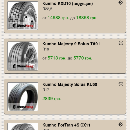
Kumho KXD10 (ведущая)
R22,5
14988
18868
от
грн.
до
грн.
Kumho Majesty 9 Solus TA91
R19
5713
5770
от
грн.
до
грн.
Kumho Majesty Solus KU50
R17
2839
грн.
Kumho PorTran 4S CX11