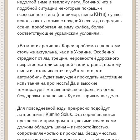
недолгой зиме и тёплому лету. Логично, что в
подобной ситуации некоторые покрышки
всесезонного типа (например, шины KH18) лучше
использовать только с поздней весны до середины
осени, приобретая на зиму колёса, более
соответствующие украинским условиям.
>Во многих регионах Кореи проблема с дорогами
столь же актуальна, как и в Украине. Особенно
страдают от ям, трещин, неровностей дорожного
покрытия жители северной части страны, поэтому
шины изготавливаются с учётом того, что
автомобиль будет вынужден проходить настоящие
испытания на прочность! Да и высокие
температуры, «плавящийся» асфальт и лёгкое
бездорожье для резины Кумхо - привычное дело.
Для повседневной езды прекрасно подойдут
летние шины Kumho Solus. Эта серия является
прекрасным примером того, какими качествами
должны обладать шины – износостойкостью,
сопротивляемостью к проколам, бесшумностью,
мягкостью хода, экономичностью, устойчивостью,