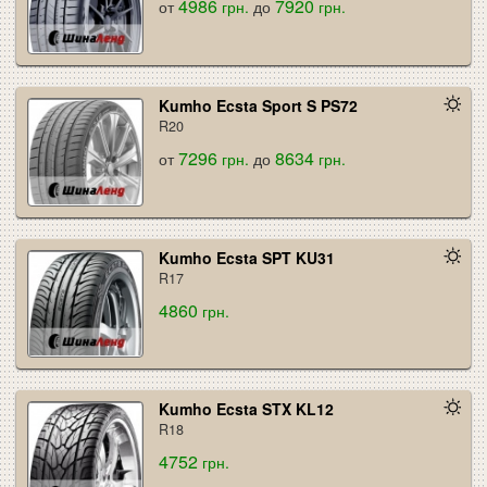
4986
7920
от
грн.
до
грн.
Kumho Ecsta Sport S PS72
R20
7296
8634
от
грн.
до
грн.
Kumho Ecsta SPT KU31
R17
4860
грн.
Kumho Ecsta STX KL12
R18
4752
грн.