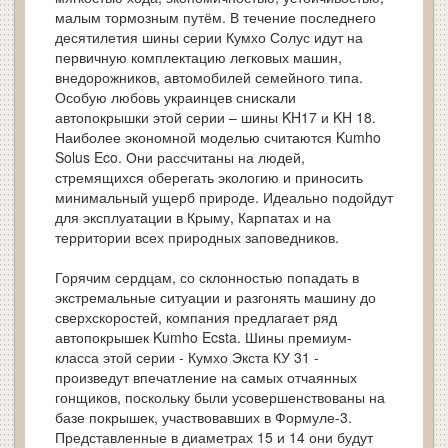
малым тормозным путём. В течение последнего
десятилетия шины серии Кумхо Солус идут на
первичную комплектацию легковых машин,
внедорожников, автомобилей семейного типа.
Особую любовь украинцев снискали
автопокрышки этой серии – шины KH17 и KH 18.
Наиболее экономной моделью считаются Kumho
Solus Eco. Они рассчитаны на людей,
стремящихся оберегать экологию и приносить
минимальный ущерб природе. Идеально подойдут
для эксплуатации в Крыму, Карпатах и на
территории всех природных заповедников.
Горячим сердцам, со склонностью попадать в
экстремальные ситуации и разгонять машину до
сверхскоростей, компания предлагает ряд
автопокрышек Kumho Ecsta. Шины премиум-
класса этой серии - Кумхо Экста КУ 31 -
произведут впечатление на самых отчаянных
гонщиков, поскольку были усовершенствованы на
базе покрышек, участвовавших в Формуле-3.
Представленные в диаметрах 15 и 14 они будут