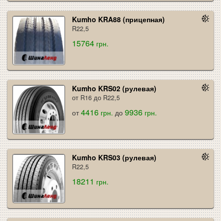
Kumho KRA88 (прицепная)
R22,5
15764
грн.
Kumho KRS02 (рулевая)
от R16 до R22,5
4416
9936
от
грн.
до
грн.
Kumho KRS03 (рулевая)
R22,5
18211
грн.