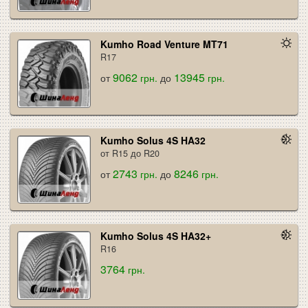
Kumho Road Venture MT71
R17
9062
13945
от
грн.
до
грн.
Kumho Solus 4S HA32
от R15 до R20
2743
8246
от
грн.
до
грн.
Kumho Solus 4S HA32+
R16
3764
грн.