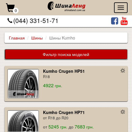
Toggl
0
naviga
(044) 331-51-71
Главная
Шины
Шины Kumho
Фильтр поиска моделей
Kumho Crugen HP51
R18
4922
грн.
Kumho Crugen HP71
от R18 до R20
5245
7683
от
грн.
до
грн.