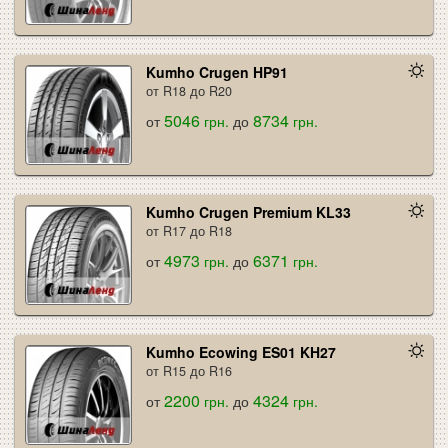
Kumho Crugen HP91
от R18 до R20
5046
8734
от
грн.
до
грн.
Kumho Crugen Premium KL33
от R17 до R18
4973
6371
от
грн.
до
грн.
Kumho Ecowing ES01 KH27
от R15 до R16
2200
4324
от
грн.
до
грн.