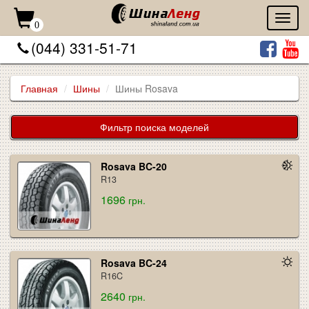
Toggl
0
naviga
(044) 331-51-71
Главная
Шины
Шины Rosava
Фильтр поиска моделей
Rosava BC-20
R13
1696
грн.
Rosava BC-24
R16C
2640
грн.