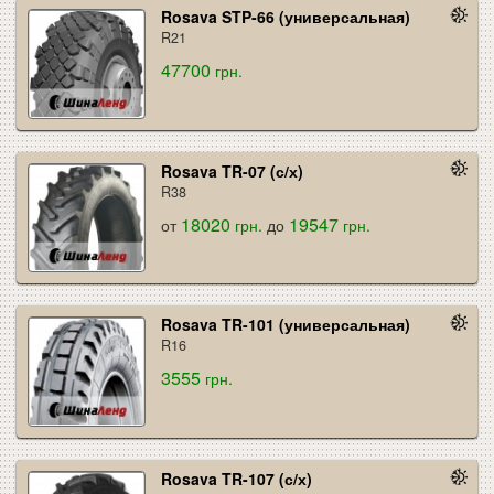
Rosava STP-66 (универсальная)
R21
47700
грн.
Rosava TR-07 (с/х)
R38
18020
19547
от
грн.
до
грн.
Rosava TR-101 (универсальная)
R16
3555
грн.
Rosava TR-107 (с/х)