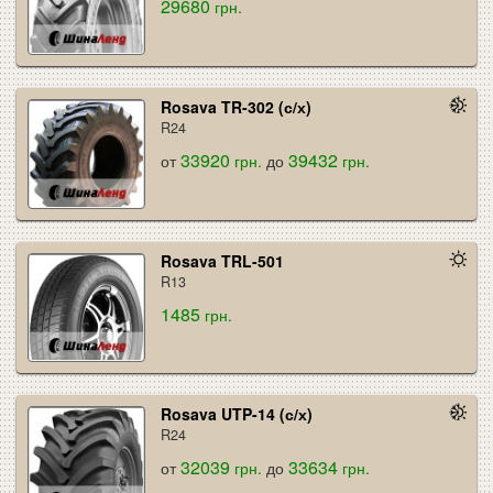
29680
грн.
Rosava TR-302 (с/х)
R24
33920
39432
от
грн.
до
грн.
Rosava TRL-501
R13
1485
грн.
Rosava UTP-14 (с/х)
R24
32039
33634
от
грн.
до
грн.