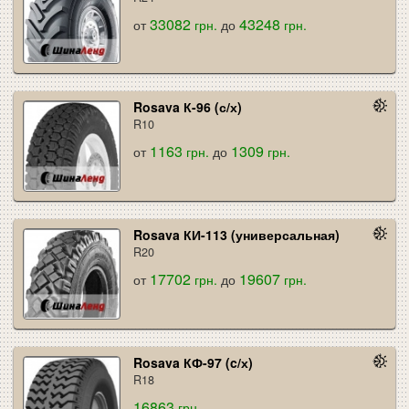
33082
43248
от
грн.
до
грн.
Rosava К-96 (с/х)
R10
1163
1309
от
грн.
до
грн.
Rosava КИ-113 (универсальная)
R20
17702
19607
от
грн.
до
грн.
Rosava КФ-97 (c/х)
R18
16863
грн.