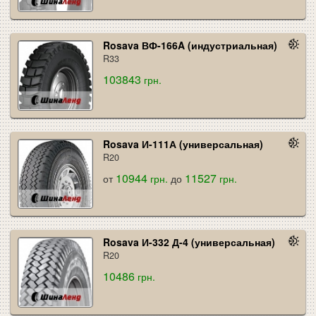
Rosava ВФ-166A (индустриальная)
R33
103843
грн.
Rosava И-111А (универсальная)
R20
10944
11527
от
грн.
до
грн.
Rosava И-332 Д-4 (универсальная)
R20
10486
грн.