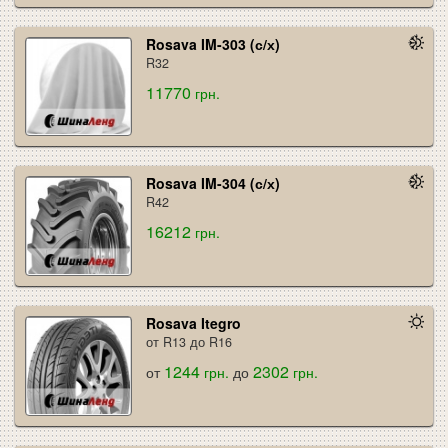
Rosava IM-303 (с/х)
R32
11770
грн.
Rosava IM-304 (с/х)
R42
16212
грн.
Rosava Itegro
от R13 до R16
1244
2302
от
грн.
до
грн.