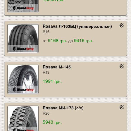
Rosava Л-163БЦ (универсальная)
R16
9168
9416
от
грн.
до
грн.
Rosava М-145
R13
1991
грн.
Rosava МИ-173 (с/х)
R20
5940
грн.