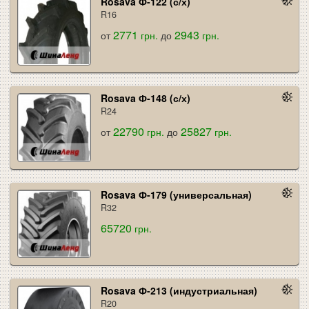
Rosava Ф-122 (с/х)
R16
2771
2943
от
грн.
до
грн.
Rosava Ф-148 (с/х)
R24
22790
25827
от
грн.
до
грн.
Rosava Ф-179 (универсальная)
R32
65720
грн.
Rosava Ф-213 (индустриальная)
R20