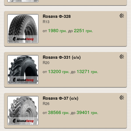
Rosava Ф-328
R13
1980
2251
от
грн.
до
грн.
Rosava Ф-331 (с/х)
R20
13200
13271
от
грн.
до
грн.
Rosava Ф-37 (с/х)
R26
38566
39401
от
грн.
до
грн.