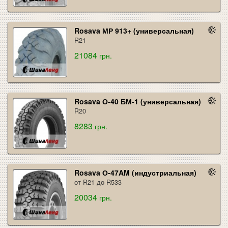
Rosava МР 913+ (универсальная)
R21
21084
грн.
Rosava О-40 БМ-1 (универсальная)
R20
8283
грн.
Rosava О-47AM (индустриальная)
от R21 до R533
20034
грн.