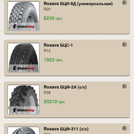
Rosava БЦИ-9Д (универсальная)
R20
8239
грн.
Rosava БЦС-1
R13
1923
грн.
Rosava БЦФ-2А (с/х)
R38
20219
грн.
Rosava БЦФ-311 (с/х)