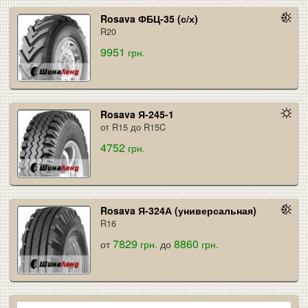
Rosava ФБЦ-35 (с/х)
R20
9951
грн.
Rosava Я-245-1
от R15 до R15C
4752
грн.
Rosava Я-324А (универсальная)
R16
7829
8860
от
грн.
до
грн.