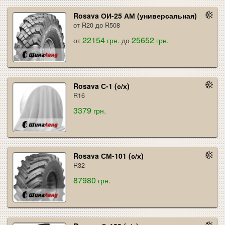
Rosava ОИ-25 АМ (универсальная)
от R20 до R508
22154
25652
от
грн.
до
грн.
Rosava С-1 (с/х)
R16
3379
грн.
Rosava СМ-101 (с/х)
R32
87980
грн.