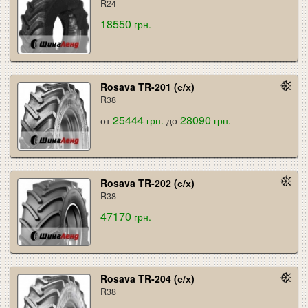
R24
18550
грн.
Rosava TR-201 (с/х)
R38
25444
28090
от
грн.
до
грн.
Rosava TR-202 (с/х)
R38
47170
грн.
Rosava TR-204 (с/х)
R38