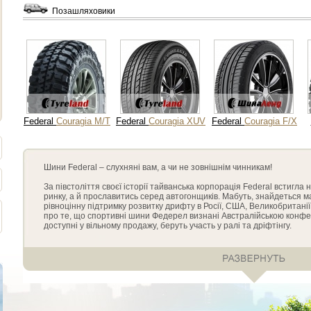
Позашляховики
Federal
Couragia M/T
Federal
Couragia XUV
Federal
Couragia F/X
Шини Federal – слухняні вам, а чи не зовнішнім чинникам!
За півстоліття своєї історії тайванська корпорація Federal встигл
ринку, а й прославитись серед автогонщиків. Мабуть, знайдеться ма
рівноцінну підтримку розвитку дрифту в Росії, США, Великобританії
про те, що спортивні шини Федерел визнані Австралійською конфед
доступні у вільному продажу, беруть участь у ралі та дріфтінгу.
Корпорація виробляє шини під двома брендами, один з яких героїч
Hero, інший – автопокришки Federal дотримуються закону європейс
досить великі - не тільки спортивні автомобілі можуть почуватися 
позашляховиків можуть бути впевнені в автогумі серії Курагіа. Міцні,
найкращий вибір для багатьох українських водіїв, які знають, наскіл
непередбачувані міські вулиці, не кажучи вже про повне бездоріжжя
дуже доречними.