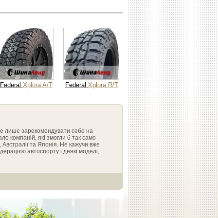
Federal
Xplora A/T
Federal
Xplora R/T
а не лише зарекомендувати себе на
ло компаній, які змогли б так само
, Австралії та Японія. Не кажучи вже
ерацією автоспорту і деякі моделі,
но забезпечує потреби країни – гума
ьких доріг. Асортименти продукції
королями траси. Власники
 легкі, зносостійкі покришки -
ьки норовливі селищні дороги і як
, де шини Federal Couragia A/T будуть