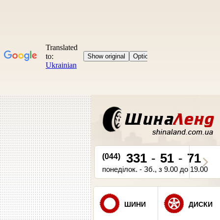
331
-
51
-
71
(044)
понеділок. - Зб., з 9.00 до 19.00
ШИНИ
ДИСКИ