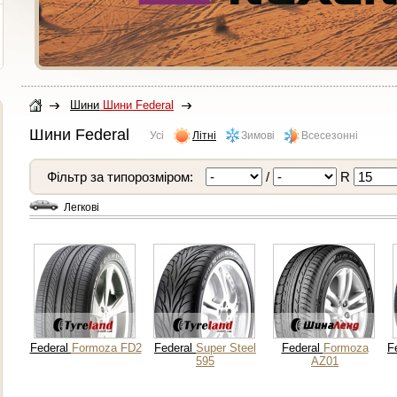
Шини
Шини Federal
Шини Federal
Усі
Літні
Зимові
Всесезонні
Фільтр за типорозміром:
/
R
Легкові
Federal
Formoza FD2
Federal
Super Steel
Federal
Formoza
F
595
AZ01