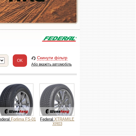
Скинути фільтр
Або вкажіть автомобіль
ederal
Forlima FS-01
Federal
XTRAMILE
XR03