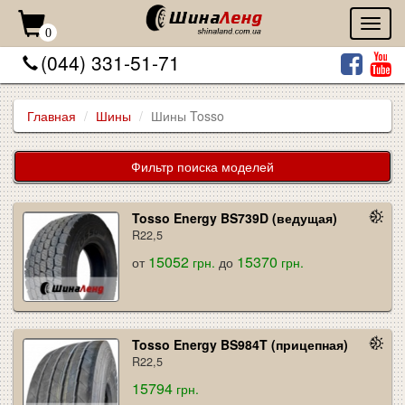
Toggl
0
naviga
(044) 331-51-71
Главная
Шины
Шины Tosso
Фильтр поиска моделей
Tosso Energy BS739D (ведущая)
R22,5
15052
15370
от
грн.
до
грн.
Tosso Energy BS984T (прицепная)
R22,5
15794
грн.