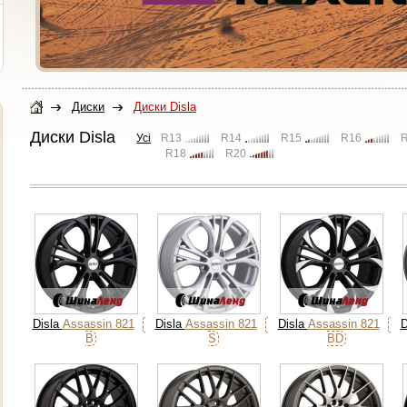
Диски
Диски Disla
Диски Disla
Усі
R13
R14
R15
R16
R18
R20
Disla
Assassin 821
Disla
Assassin 821
Disla
Assassin 821
D
B
S
BD