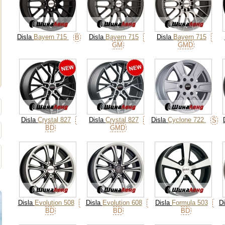
Disla
Bayern 715
Disla
Bayern 715
Disla
Bayern 715
B
GM
GMD
Disla
Crystal 827
Disla
Crystal 827
Disla
Cyclone 722
S
BD
GMD
Disla
Evolution 508
Disla
Evolution 608
Disla
Formula 503
D
BD
BD
BD