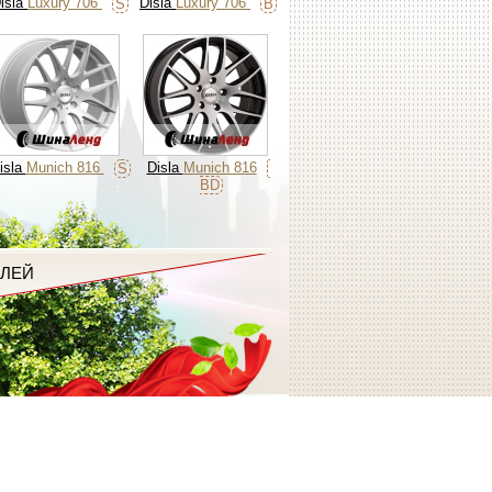
isla
Luxury 706
Disla
Luxury 706
S
B
isla
Munich 816
Disla
Munich 816
S
BD
ЕЛЕЙ