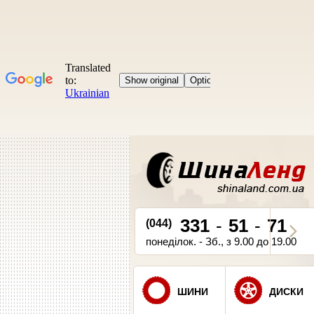
331
-
51
-
71
(044)
понеділок. - Зб., з 9.00 до 19.00
ШИНИ
ДИСКИ