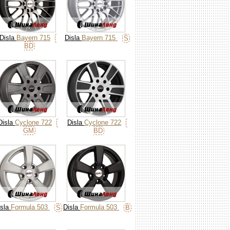
Disla
Bayern 715
Disla
Bayern 715
S
BD
Disla
Cyclone 722
Disla
Cyclone 722
GM
BD
isla
Formula 503
Disla
Formula 503
S
B