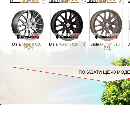
Disla
Luxury 506
Disla
Luxury 606
Disla
Luxury 606
D
S
S
BD
Disla
Munich 816
Disla
Munich 816
Disla
Munich 816
D
B
GMD
GM
ПОКАЗАТИ ЩЕ 40 МОД