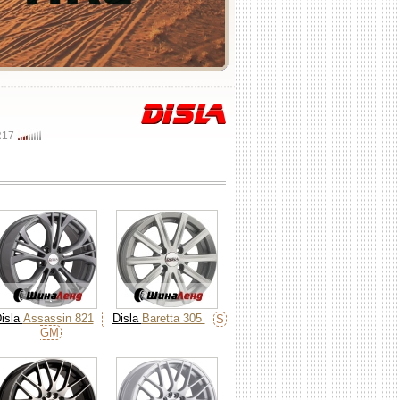
R17
isla
Assassin 821
Disla
Baretta 305
S
GM