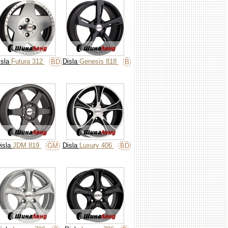
isla
Futura 312
Disla
Genesis 818
BD
B
isla
JDM 819
Disla
Luxury 406
GM
BD