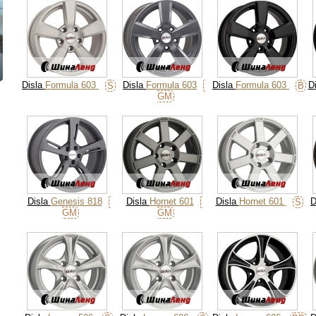
Disla
Formula 603
Disla
Formula 603
Disla
Formula 603
D
S
B
GM
Disla
Genesis 818
Disla
Hornet 601
Disla
Hornet 601
D
S
GM
GM