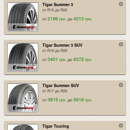
Tigar Summer 3
от R15 до R20
2196
4213
от
грн.
до
грн.
Tigar Summer 3 SUV
от R16 до R20
3401
6372
от
грн.
до
грн.
Tigar Summer SUV
от R17 до R20
3815
5616
от
грн.
до
грн.
Tigar Touring