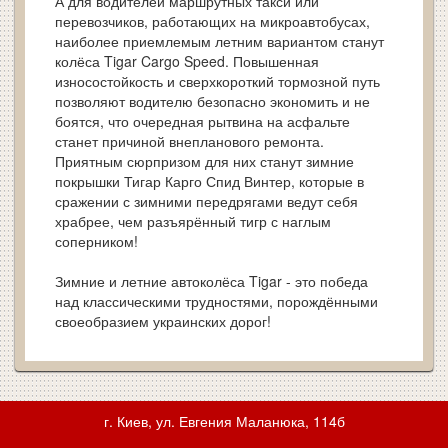
А для водителей маршрутных такси или
перевозчиков, работающих на микроавтобусах,
наиболее приемлемым летним вариантом станут
колёса Tigar Cargo Speed. Повышенная
износостойкость и сверхкороткий тормозной путь
позволяют водителю безопасно экономить и не
боятся, что очередная рытвина на асфальте
станет причиной внепланового ремонта.
Приятным сюрпризом для них станут зимние
покрышки Тигар Карго Спид Винтер, которые в
сражении с зимними передрягами ведут себя
храбрее, чем разъярённый тигр с наглым
соперником!
Зимние и летние автоколёса Tigar - это победа
над классическими трудностями, порождёнными
своеобразием украинских дорог!
г. Киев, ул. Евгения Маланюка, 114б