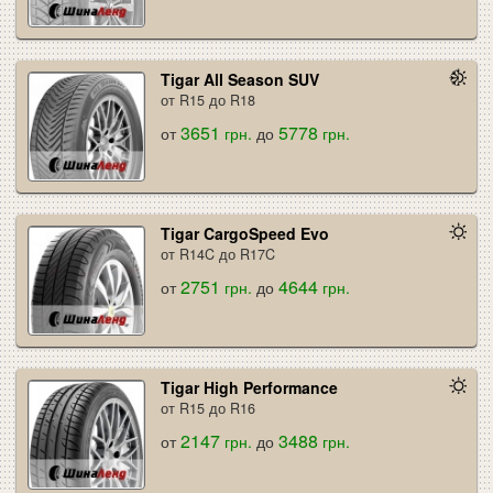
Tigar All Season SUV
от R15 до R18
3651
5778
от
грн.
до
грн.
Tigar CargoSpeed Evo
от R14C до R17C
2751
4644
от
грн.
до
грн.
Tigar High Performance
от R15 до R16
2147
3488
от
грн.
до
грн.