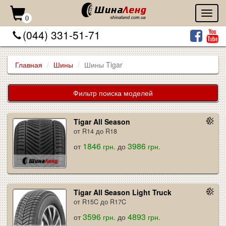
Toggl
0
naviga
(044) 331-51-71
Главная
Шины
Шины Tigar
Фильтр поиска моделей
Tigar All Season
от R14 до R18
1846
3986
от
грн.
до
грн.
Tigar All Season Light Truck
от R15C до R17C
3596
4893
от
грн.
до
грн.