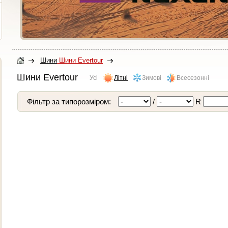
Шини
Шини Evertour
Шини Evertour
Усі
Літні
Зимові
Всесезонні
Фільтр за типорозміром:
/
R