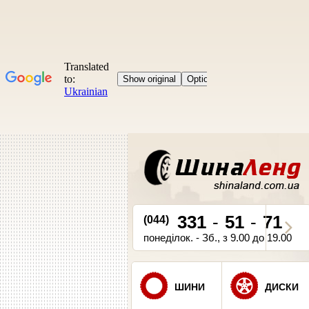
331
-
51
-
71
(044)
понеділок. - Зб., з 9.00 до 19.00
ШИНИ
ДИСКИ