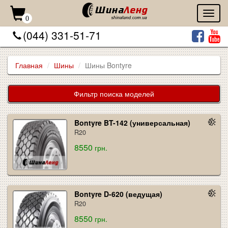
Toggl
0
naviga
(044) 331-51-71
Главная
Шины
Шины Bontyre
Фильтр поиска моделей
Bontyre BT-142 (универсальная)
R20
8550
грн.
Bontyre D-620 (ведущая)
R20
8550
грн.