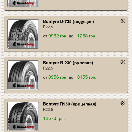
Bontyre D-735 (ведущая)
R22,5
9962
11268
от
грн.
до
грн.
Bontyre R-230 (рулевая)
R22,5
8956
13155
от
грн.
до
грн.
Bontyre R950 (прицепная)
R22,5
12573
грн.