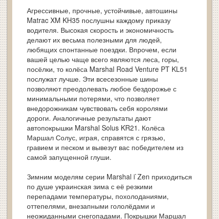
Агрессивные, прочные, устойчивые, автошины
Matrac XM KH35 послушны каждому приказу
водителя. Высокая скорость и экономичность
делают их весьма полезными для людей,
любящих спонтанные поездки. Впрочем, если
вашей целью чаще всего являются леса, горы,
посёлки, то колёса Marshal Road Venture PT KL51
послужат лучше. Эти всесезонные шины
позволяют преодолевать любое бездорожье с
минимальными потерями, что позволяет
внедорожникам чувствовать себя королями
дороги. Аналогичные результаты дают
автопокрышки Marshal Solus KR21. Колёса
Маршал Солус, играя, справятся с грязью,
гравием и песком и вывезут вас победителем из
самой запущенной глуши.
Зимним моделям серии Marshal i`Zen приходиться
по душе украинская зима с её резкими
перепадами температуры, похолоданиями,
оттепелями, внезапными гололёдами и
неожиданными снегопадами. Покрышки Маршал