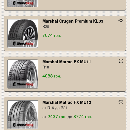
Marshal Crugen Premium KL33
R20
7074
грн.
Marshal Matrac FX MU11
R18
4088
грн.
Marshal Matrac FX MU12
от R16 до R21
2437
8774
от
грн.
до
грн.