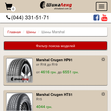
Toggl
0
naviga
(044) 331-51-71
Главная
Шины
Шины Marshal
Фильтр поиска моделей
Marshal Crugen HP91
от R18 до R19
4616
6551
от
грн.
до
грн.
Marshal Crugen HT51
R15
4044
грн.