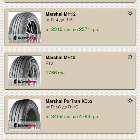
Marshal MH12
от R14 до R15
2310
2571
от
грн.
до
грн.
Marshal MH15
R13
1766
грн.
Marshal PorTran KC53
от R15C до R17C
3409
4783
от
грн.
до
грн.