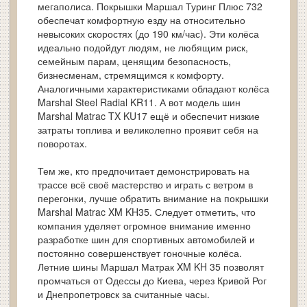
мегаполиса. Покрышки Маршал Туринг Плюс 732
обеспечат комфортную езду на относительно
невысоких скоростях (до 190 км/час). Эти колёса
идеально подойдут людям, не любящим риск,
семейным парам, ценящим безопасность,
бизнесменам, стремящимся к комфорту.
Аналогичными характеристиками обладают колёса
Marshal Steel Radial KR11. А вот модель шин
Marshal Matrac TX KU17 ещё и обеспечит низкие
затраты топлива и великолепно проявит себя на
поворотах.
Тем же, кто предпочитает демонстрировать на
трассе всё своё мастерство и играть с ветром в
перегонки, лучше обратить внимание на покрышки
Marshal Matrac XM KH35. Следует отметить, что
компания уделяет огромное внимание именно
разработке шин для спортивных автомобилей и
постоянно совершенствует гоночные колёса.
Летние шины Маршал Матрак XM KH 35 позволят
промчаться от Одессы до Киева, через Кривой Рог
и Днепропетровск за считанные часы.