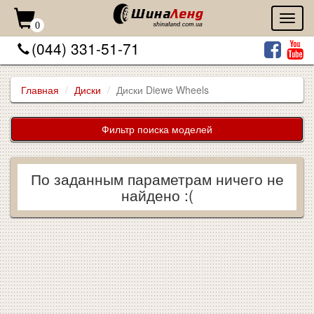
Toggl
0
naviga
(044) 331-51-71
Главная
Диски
Диски Diewe Wheels
Фильтр поиска моделей
По заданным параметрам ничего не
найдено :(