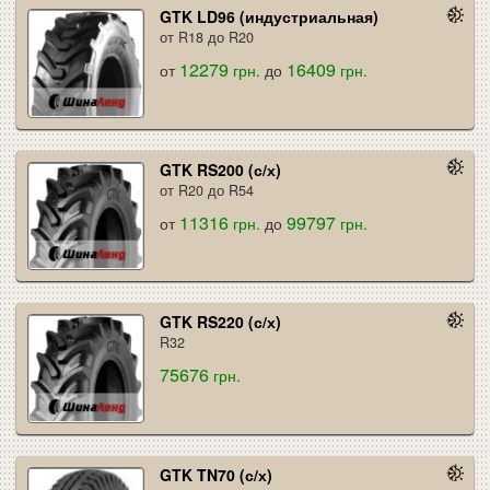
GTK LD96 (индустриальная)
от R18 до R20
12279
16409
от
грн.
до
грн.
GTK RS200 (с/х)
от R20 до R54
11316
99797
от
грн.
до
грн.
GTK RS220 (с/х)
R32
75676
грн.
GTK TN70 (с/х)