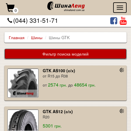
Toggl
0
naviga
(044) 331-51-71
Главная
Шины
Шины GTK
Фильтр поиска моделей
GTK AS100 (с/х)
от R15 до R38
2574
48654
от
грн.
до
грн.
GTK AS12 (с/х)
R20
5301
грн.