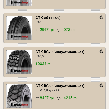
GTK AS14 (с/х)
R16
2967
4072
от
грн.
до
грн.
GTK BC70 (индустриальная)
R16,5
12038
грн.
GTK BC80 (индустриальная)
от R16,5 до R18
8427
14215
от
грн.
до
грн.