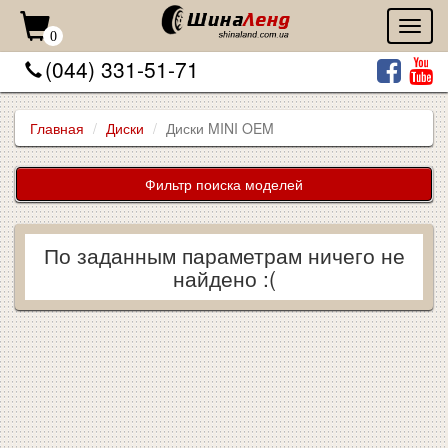
Toggl
0
naviga
(044) 331-51-71
Главная
Диски
Диски MINI OEM
Фильтр поиска моделей
По заданным параметрам ничего не
найдено :(