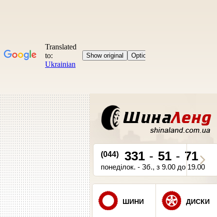
331
-
51
-
71
(044)
понеділок. - Зб., з 9.00 до 19.00
ШИНИ
ДИСКИ